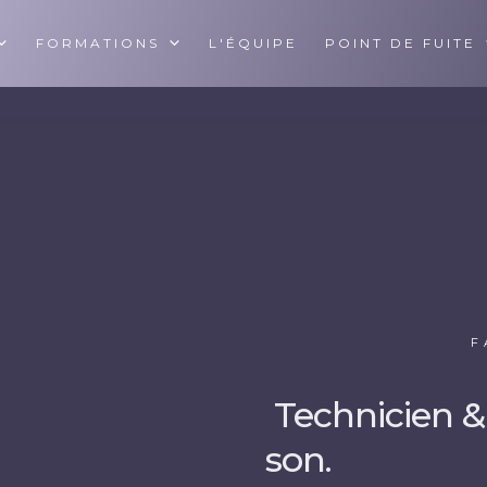
FORMATIONS
L'ÉQUIPE
POINT DE FUITE
F
Technicien &
son.